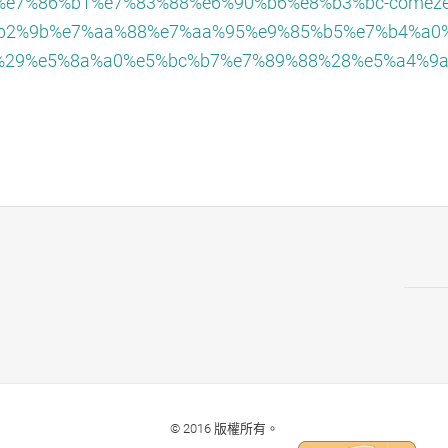
%e7%86%b1%e7%83%88%e6%90%b6%e8%b3%bc-comeze
b2%9b%e7%aa%88%e7%aa%95%e9%85%b5%e7%b4%a0%
%29%e5%8a%a0%e5%bc%b7%e7%89%88%28%e5%a4%9a
© 2016 版權所有。