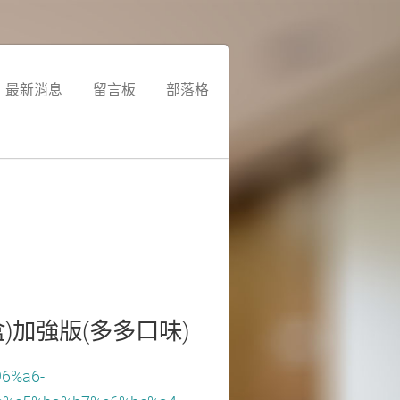
最新消息
留言板
部落格
盒)加強版(多多口味)
96%a6-