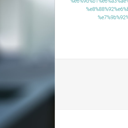
%e6%9d%b1%e6%a3%ae
%e8%88%92%e6%
%e7%9b%92