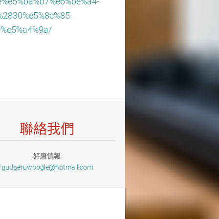
%e5%ba%b7%e6%be%a4-
2830%e5%8c%85-
%e5%a4%9a/
聯絡我們
好康情報
gudgeruw
ppgle@ho
tmail.co
m